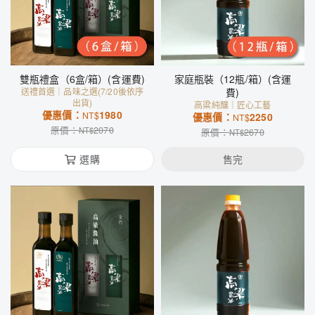
雙瓶禮盒（6盒/箱）(含運費)
家庭瓶裝（12瓶/箱）(含運
送禮首選｜品味之選(7/20後依序
費)
出貨)
高粱純釀｜匠心工藝
優惠價：
1980
NT$
優惠價：
2250
NT$
原價：
2070
NT$
原價：
2670
NT$
選購
售完