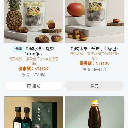
梅吻水果 - 鳳梨
梅吻水果 - 芒果 (100g/包)
預購
(100g/包)
熱帶果香｜層次馥郁(7/20後依序
出貨)
清亮酸甜｜雅致爽口(7/20後依序
優惠價：
130
NT$
出貨)
優惠價：
130
NT$
原價：
150
NT$
原價：
150
NT$
選購
售完