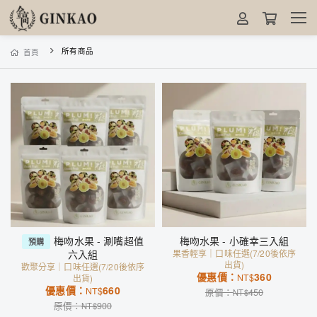
所有商品
首頁
梅吻水果 - 涮嘴超值
梅吻水果 - 小確幸三入組
預購
六入組
果香輕享｜口味任選(7/20後依序
出貨)
歡聚分享｜口味任選(7/20後依序
優惠價：
360
NT$
出貨)
優惠價：
660
NT$
原價：
450
NT$
原價：
900
NT$