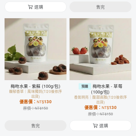
選購
售完
梅吻水果 - 紫蘇 (100g/包)
梅吻水果 - 草莓
預購
馥郁香草｜風味獨到(7/20後依序
(100g/包)
出貨)
香氣明亮｜酸甜高雅(7/20後依序
優惠價：
130
NT$
出貨)
優惠價：
130
NT$
原價：
150
NT$
原價：
150
NT$
售完
選購