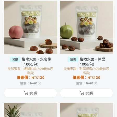
梅吻水果 - 水蜜桃
梅吻水果 - 芭樂
預購
預購
(100g/包)
(100g/包)
柔和蜜香｜細膩圓潤(7/20後依序
淡雅果韻｜耐嚼細緻(7/20後依序
出貨)
出貨)
優惠價：
130
優惠價：
130
NT$
NT$
原價：
150
原價：
150
NT$
NT$
選購
選購